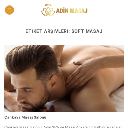
Skip
to
content
ETIKET ARŞIVLERI:
SOFT MASAJ
Çankaya Masaj Salonu
Çankaya Masaj Salonu, Adin SPA ve Masaj Ankara’nın kalbinde yer alan